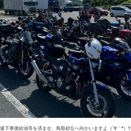
速下車後給油等を済ませ、鳥取砂丘へ向かいますよ（´∀｀*）ｳﾌ