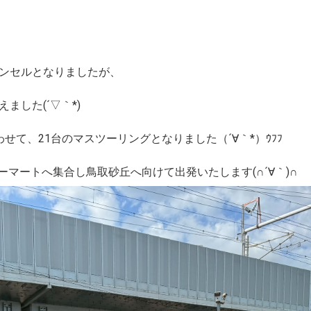
ンセルとなりましたが、
ました(´▽｀*)
せて、21台のマスツーリングとなりました（´∀｀*）ｳﾌﾌ
リーマートへ集合し鳥取砂丘へ向けて出発いたします(∩´∀｀)∩