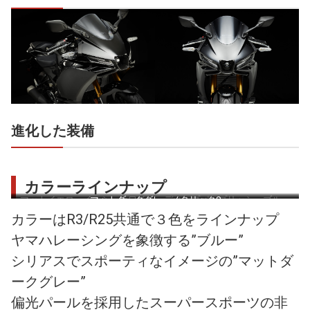
進化した装備
カラーラインナップ
マットイエローイッシュホワイ
マットダークグレーメタリック8
ディープパープリッシュブルー
トパール1
メタリックC
（ブルー）
カラーはR3/R25共通で３色をラインナップ
ヤマハレーシングを象徴する”ブルー”
シリアスでスポーティなイメージの”マットダ
ークグレー”
偏光パールを採用したスーパースポーツの非