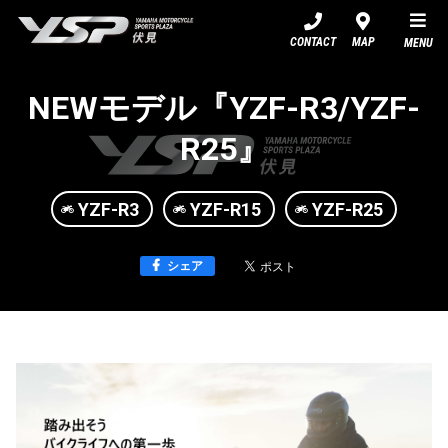
YSP伏見
CONTACT
MAP
MENU
NEWモデル『YZF-R3/YZF-
R25』
YZF-R3
YZF-R15
YZF-R25
シェア