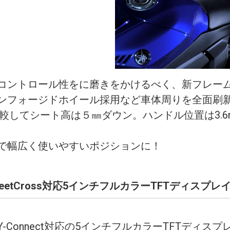
コントロール性をに磨きをかけるべく、新フレー
ンフォージドホイール採用など車体周りを全面刷
比較してシート高は５㎜ダウン。ハンドル位置は3.6m
で幅広く使いやすいポジションに！
n StreetCross対応5インチフルカラーTFTディスプレ
-Connect対応の5インチフルカラーTFTディス