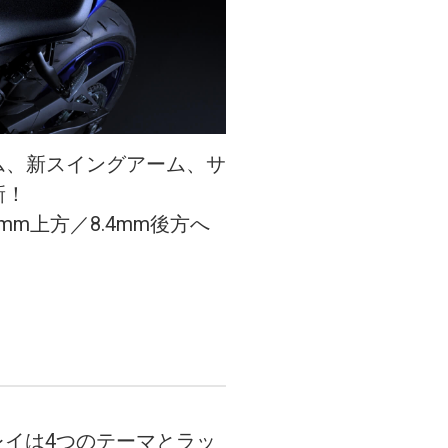
ム、新スイングアーム、サ
新！
m上方／8.4mm後方へ
イ
プレイは4つのテーマとラッ