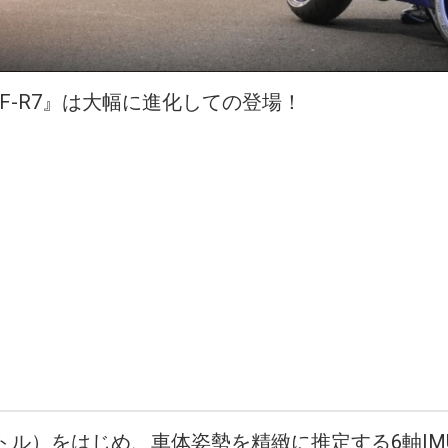
F-R7』は大幅に進化しての登場！
ル）をはじめ、車体姿勢を精緻に推定する6軸IMU（Inert