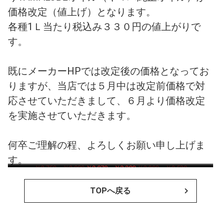
価格改定（値上げ）となります。
各種1Ｌ当たり税込み３３０円の値上がりで
す。
既にメーカーHPでは改定後の価格となってお
りますが、当店では５月中は改定前価格で対
応させていただきまして、６月より価格改定
を実施させていただきます。
何卒ご理解の程、よろしくお願い申し上げま
す。
￥4,400→￥4,730
￥2,750→￥3,080
￥2,750→￥3,080
￥2,970→￥3,300
￥3,410→￥3,740
￥2,200→￥2,530
TOPへ戻る