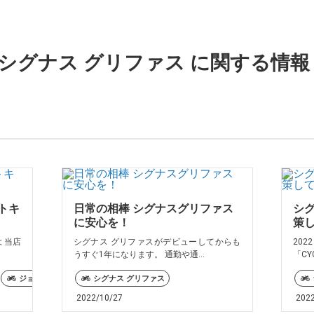
 シグナス グリファス に関する情報
ートキ
日常の相棒 シグナスグリファス
シ
に安心を！
策
よ当店
シグナス グリファスがデビューしてからも
20
うすぐ1年になります。 通勤や通...
「CYG
ジョグ125
トリシティ125
シグナス グリファス
2022/10/27
202