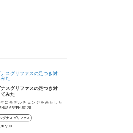
グナスグリファスの足つき対
してみた
22年にモデルチェンジを果たした
NUS GRYPHUS125...
シグナス グリファス
2/07/30