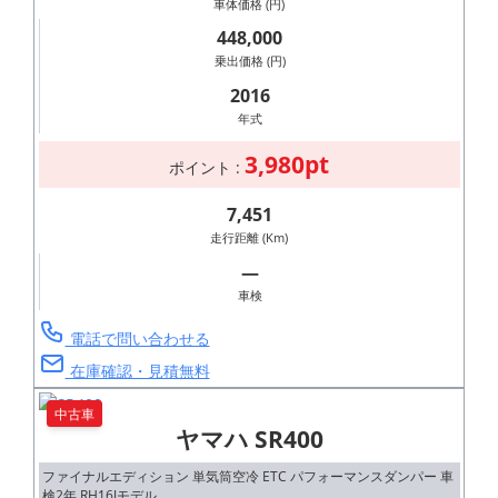
車体価格 (円)
448,000
乗出価格 (円)
2016
年式
3,980pt
ポイント :
7,451
走行距離 (Km)
―
車検
電話で問い合わせる
在庫確認・見積無料
中古車
ヤマハ SR400
ファイナルエディション 単気筒空冷 ETC パフォーマンスダンパー 車
検2年 RH16Jモデル