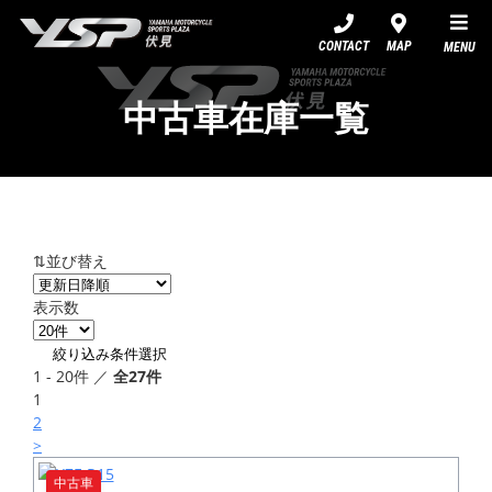
YSP伏見
CONTACT
MAP
MENU
中古車在庫一覧
⇅並び替え
表示数
絞り込み条件選択
1 - 20件 ／
全27件
1
2
>
中古車