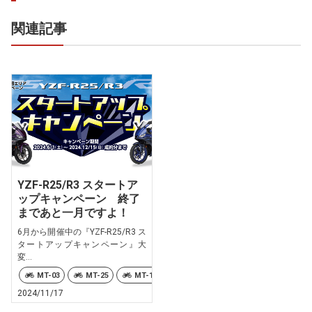
関連記事
YZF-R25/R3 スタートア
ップキャンペーン 終了
まであと一月ですよ！
6月から開催中の『YZF-R25/R3 ス
タートアップキャンペーン』大
変...
MT-03
MT-25
MT-125
YZF-R3
YZF-R15
YZF
2024/11/17