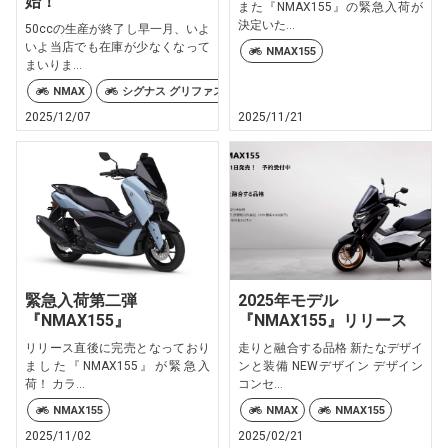
始！
また『NMAX155』の緊急入荷が
決定いた...
50ccの生産が終了し早一月、いよ
いよ当店でも在庫が少なくなって
NMAX155
まいりま...
NMAX
シグナス グリファス
ジョグ125
トリシティ125
2025/12/07
2025/11/21
緊急入荷第二弾
2025年モデル
『NMAX155』
『NMAX155』リリース
リリース直後に完売となっており
走りと融合する品格 新たなデザイ
ました『NMAX155』が緊急入
ンと装備 NEWデザイン デザイン
荷！ カラ...
コンセ...
NMAX155
NMAX
NMAX155
2025/11/02
2025/02/21