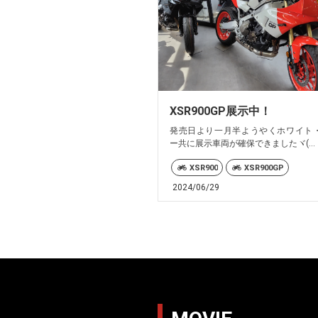
XSR900GP展示中！
発売日より一月半ようやくホワイト
ー共に展示車両が確保できましたヾ(...
XSR900
XSR900GP
2024/06/29