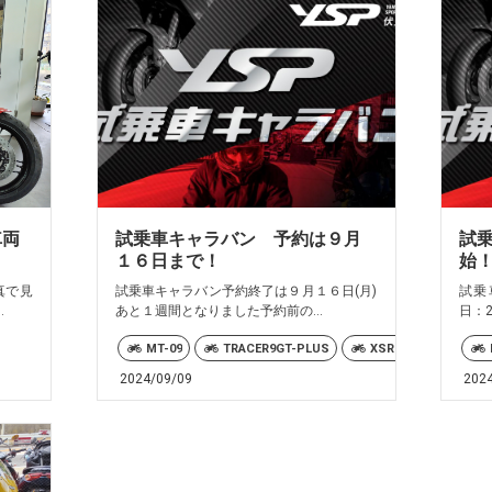
車両
試乗車キャラバン 予約は９月
試
１６日まで！
始
真で見
試乗車キャラバン予約終了は９月１６日(月)
試乗
.
あと１週間となりました予約前の...
日：2
MT-09
TRACER9GT-PLUS
XSR900
XSR9
2024/09/09
202