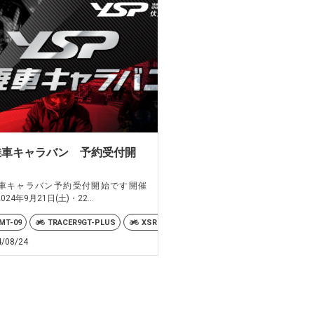
乗車キャラバン 予約受付開
！
車キャラバン予約受付開始です開催
024年9月21日(土)・22...
00GP
MT-09
TRACER9GT-PLUS
XSR900
XSR900GP
4/08/24