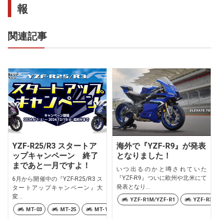
報
関連記事
YZF-R25/R3 スタートア
海外で『YZF-R9』が発表
ップキャンペーン 終了
となりました！
まであと一月ですよ！
いつ出るのかと噂されていた
『YZF-R9』ついに欧州や北米にて
6月から開催中の『YZF-R25/R3 ス
発表となり...
タートアップキャンペーン』大
変...
YZF-R1M/YZF-R1
YZF-R3
MT-03
MT-25
MT-125
YZF-R3
YZF-R15
YZF