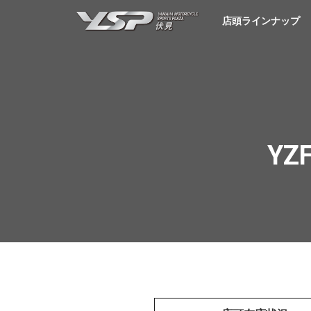
YSP伏見
店頭ラインナップ
YZF