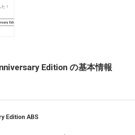
した！
rsary Edition
YZF-R25
YZF-R25 70th Anniversary Edition
Anniversary Edition の基本情報
ry Edition ABS