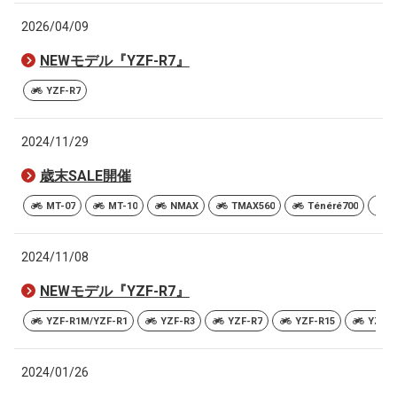
2026/04/09
NEWモデル『YZF-R7』
YZF-R7
2024/11/29
歳末SALE開催
MT-07
MT-10
NMAX
TMAX560
Ténéré700
2024/11/08
NEWモデル『YZF-R7』
YZF-R1M/YZF-R1
YZF-R3
YZF-R7
YZF-R15
YZF-R
2024/01/26