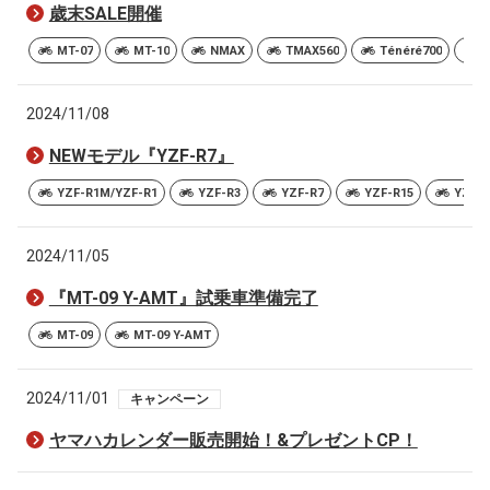
歳末SALE開催
MT-07
MT-10
NMAX
TMAX560
Ténéré700
2024/11/08
NEWモデル『YZF-R7』
YZF-R1M/YZF-R1
YZF-R3
YZF-R7
YZF-R15
YZF-R
2024/11/05
『MT-09 Y-AMT』試乗車準備完了
MT-09
MT-09 Y-AMT
2024/11/01
キャンペーン
ヤマハカレンダー販売開始！&プレゼントCP！