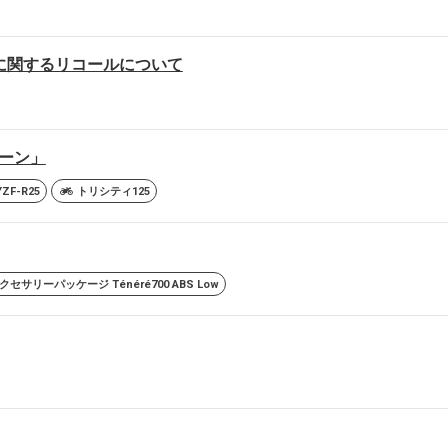
25）に関するリコールについて
ーン」
YZF-R25
トリシティ125
クセサリーパッケージ Ténéré700 ABS Low